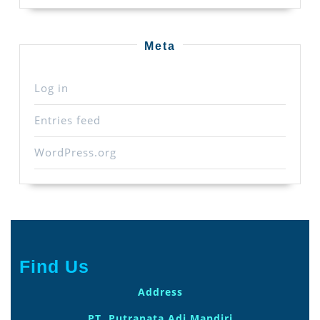
Meta
Log in
Entries feed
WordPress.org
Find Us
Address
PT. Putranata Adi Mandiri