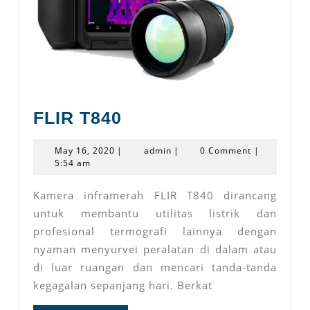
FLIR
FLIR T840
T840
May
admin
May 16, 2020
|
admin
|
0 Comment
|
16,
5:54 am
2020
Kamera inframerah FLIR T840 dirancang
untuk membantu utilitas listrik dan
profesional termografi lainnya dengan
nyaman menyurvei peralatan di dalam atau
di luar ruangan dan mencari tanda-tanda
kegagalan sepanjang hari. Berkat