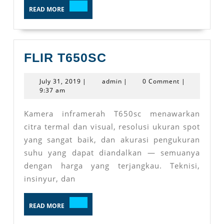
READ
READ MORE
MORE
FLIR
FLIR T650SC
T650SC
July
admin
July 31, 2019
|
admin
|
0 Comment
|
31,
9:37 am
2019
Kamera inframerah T650sc menawarkan
citra termal dan visual, resolusi ukuran spot
yang sangat baik, dan akurasi pengukuran
suhu yang dapat diandalkan — semuanya
dengan harga yang terjangkau. Teknisi,
insinyur, dan
READ
READ MORE
MORE