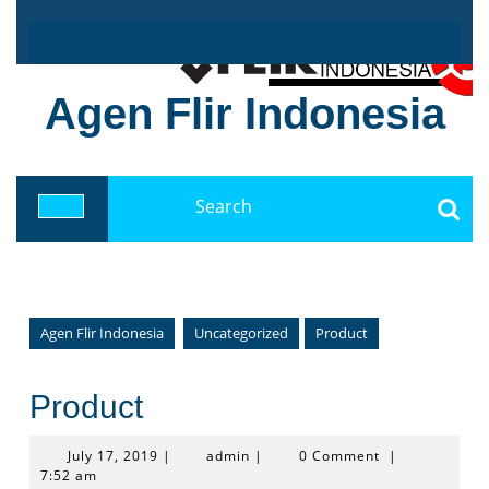
Skip
to
content
Agen Flir Indonesia
Search
for:
Open
Button
Agen Flir Indonesia
Uncategorized
Product
Product
July
admin
July 17, 2019
|
admin
|
0 Comment
|
17,
7:52 am